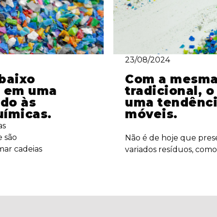
23/08/2024
 baixo
Com a mesma 
o em uma
tradicional, o
ido às
uma tendênci
uímicas.
móveis.
as
e são
Não é de hoje que prese
mar cadeias
variados resíduos, como